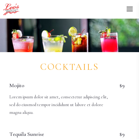
Skip
M
to
content
COCKTAILS
Mojito
$9
Lorem ipsum dolor sit amet, consectetur adipiscing elit,
sed do eiusmod tempor incididunt ut labore et dolore
magna aliqua.
Tequila Sunrise
$9